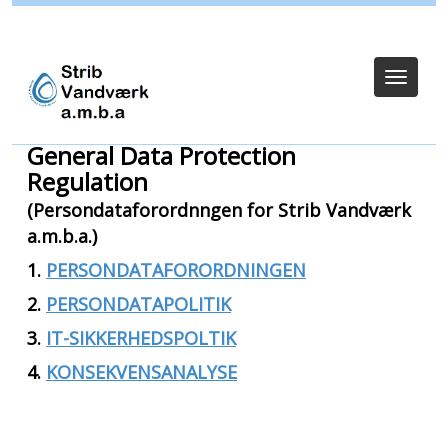
Login for bestyrelse
Toggle
navigat
General Data Protection
Regulation
(Persondataforordnngen for Strib Vandværk
a.m.b.a.)
1.
PERSONDATAFORORDNINGEN
2.
PERSONDATAPOLITIK
3.
IT-SIKKERHEDSPOLTIK
4.
KONSEKVENSANALYSE