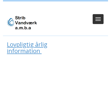
Login for bestyrelse
Toggle
navigat
Lovpligtig årlig
information