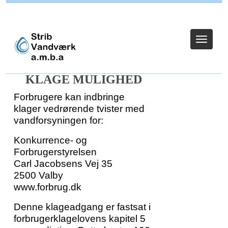
Login for bestyrelse
Toggle
navigat
KLAGE MULIGHED
Forbrugere kan indbringe
klager vedrørende tvister med
vandforsyningen for:
Konkurrence- og
Forbrugerstyrelsen
Carl Jacobsens Vej 35
2500 Valby
www.forbrug.dk
Denne klageadgang er fastsat i
forbrugerklagelovens kapitel 5