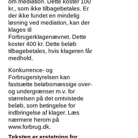
om mediation. Dette koster 100
kr., som ikke tilbagebetales. Er
der ikke fundet en mindelig
løsning ved mediation, kan der
klages til
Forbrugerklagenævnet. Dette
koster 400 kr. Dette beløb
tilbagebetales, hvis klageren får
medhold.
Konkurrence- og
Forbrugerstyrelsen kan
fastsætte beløbsmæssige over-
og undergrænser m.v. for
størrelsen på det omtvistede
beløb, som betingelse for
indbringelse af klager. Læs
nærmere herom på
www.forbrug.dk.
Teksten er erstatning for